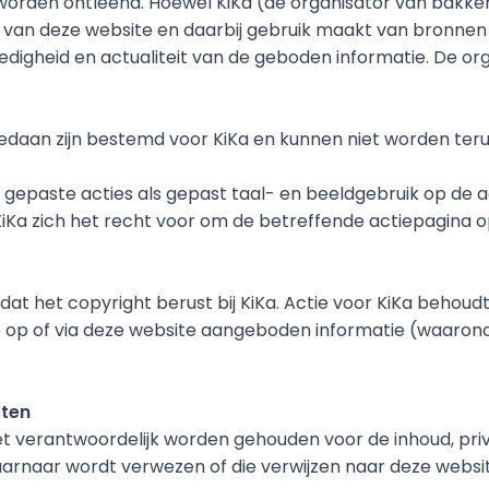
orden ontleend. Hoewel KiKa (de organisator van bakkenvo
van deze website en daarbij gebruik maakt van bronnen
olledigheid en actualiteit van de geboden informatie. De 
gedaan zijn bestemd voor KiKa en kunnen niet worden ter
gepaste acties als gepast taal- en beeldgebruik op de a
 KiKa zich het recht voor om de betreffende actiepagina o
at het copyright berust bij KiKa. Actie voor KiKa behoudt
 op of via deze website aangeboden informatie (waaronder
sten
et verantwoordelijk worden gehouden voor de inhoud, pr
aar wordt verwezen of die verwijzen naar deze website. H