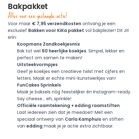
Bakpakket
Alles voor een geslaagde actie!
Voor maar 
€ 7,95 verzendkosten
 ontvang je een 
exclusief 
Bakken voor KiKa pakket
 vol bakplezier! Dit zit 
erin: 
Koopmans Zandkoekjesmix
Bak tot wel 
60 heerlijke koekjes
. Simpel, lekker en 
perfect om samen te maken! 
Uitsteekvormpjes 
Geef je koekjes een creatieve twist met cijfers en 
letters. Maak er echte mini-kunstwerkjes van!
FunCakes Sprinkels
Maak je baksels nóg feestelijker én Instagram-ready. 
Say cheese... eh, sprinkle!
Officiële raamtekening + edding raamstiften
Laat iedereen zien dat je meedoet! Met een 
speciaal ontwerp van 
Carla Kamphuis
 en stiften 
van 
edding
 maak je je actie extra zichtbaar.